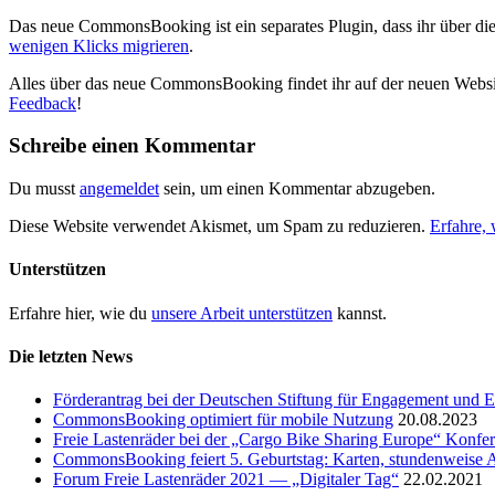
Das neue CommonsBooking ist ein separates Plugin, dass ihr über di
wenigen Klicks migrieren
.
Alles über das neue CommonsBooking findet ihr auf der neuen Webs
Feedback
!
Schreibe einen Kommentar
Du musst
angemeldet
sein, um einen Kommentar abzugeben.
Diese Website verwendet Akismet, um Spam zu reduzieren.
Erfahre,
Unterstützen
Erfahre hier, wie du
unsere Arbeit unterstützen
kannst.
Die letzten News
Förderantrag bei der Deutschen Stiftung für Engagement und E
CommonsBooking optimiert für mobile Nutzung
20.08.2023
Freie Lastenräder bei der „Cargo Bike Sharing Europe“ Konfe
CommonsBooking feiert 5. Geburtstag: Karten, stundenweise 
Forum Freie Lastenräder 2021 — „Digitaler Tag“
22.02.2021