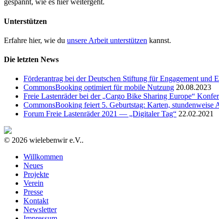
gespannt, wie es hier weitergeht.
Unterstützen
Erfahre hier, wie du
unsere Arbeit unterstützen
kannst.
Die letzten News
Förderantrag bei der Deutschen Stiftung für Engagement und E
CommonsBooking optimiert für mobile Nutzung
20.08.2023
Freie Lastenräder bei der „Cargo Bike Sharing Europe“ Konfe
CommonsBooking feiert 5. Geburtstag: Karten, stundenweise 
Forum Freie Lastenräder 2021 — „Digitaler Tag“
22.02.2021
© 2026 wielebenwir e.V..
Willkommen
Neues
Projekte
Verein
Presse
Kontakt
Newsletter
Impressum