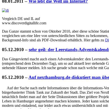
08.01.2011
–
Wie lebt die Welt im Internet?
Vergleich DE und IL auf
www.discoverdigitallife.com
Das Ganze stammt schon von Oktober 2010, aber diese schöne Statistik
vergleichen um eine Idee von unterschiedlichen Sitten zu bekommen,
Background-Info sind als PDF-Download erhältlich. Hier gehts zu
Di
05.12.2010
–
sehr geil: der Leerstands-Adventskalend
Das Gängeviertel macht auch einen Adventskalender: den Leerstands
(entsprechend dem Dezember-Tag), um so auf aktuell leer stehende G
stehende Häuser melden. Ich suche gerade schon nach welche mit Gar
05.12.2010
–
Auf nexthamburg.de diskutiert man üb
Auf der Suche nach mehr Informationen über die Informations-Vera
bürgerbasierter Think Tank zur Zukunft der Stadt. Das Ziel von Next
tatsächlich findet man auf der Seite Diskussionen über größere Projek
Leben in Hamburger angenehmer machen könnten. Jeder kann solche Ide
modern und einladend, nur leider auch etwas unübersichtlich und mit 