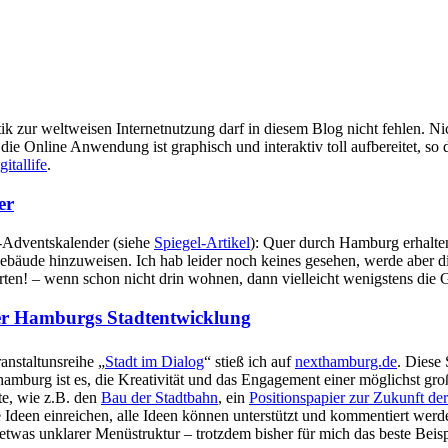
 zur weltweisen Internetnutzung darf in diesem Blog nicht fehlen. Nic
 die Online Anwendung ist graphisch und interaktiv toll aufbereitet, 
gitallife
.
er
-Adventskalender (siehe
Spiegel-Artikel
): Quer durch Hamburg erhalten
ebäude hinzuweisen. Ich hab leider noch keines gesehen, werde aber d
ten! – wenn schon nicht drin wohnen, dann vielleicht wenigstens die 
er Hamburgs Stadtentwicklung
nstaltunsreihe „
Stadt im Dialog
“ stieß ich auf
nexthamburg.de
. Diese
hamburg ist es, die Kreativität und das Engagement einer möglichst gr
te, wie z.B. den
Bau der Stadtbahn
, ein
Positionspapier zur Zukunft de
en einreichen, alle Ideen können unterstützt und kommentiert werden.
etwas unklarer Menüstruktur – trotzdem bisher für mich das beste Beis