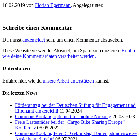
18.02.2019
von
Florian Egermann
. Abgelegt unter:
Schreibe einen Kommentar
Du musst
angemeldet
sein, um einen Kommentar abzugeben.
Diese Website verwendet Akismet, um Spam zu reduzieren.
Erfahre,
wie deine Kommentardaten verarbeitet werden.
Unterstützen
Erfahre hier, wie du
unsere Arbeit unterstützen
kannst.
Die letzten News
Förderantrag bei der Deutschen Stiftung für Engagement und
Ehrenamt eingereicht!
11.04.2024
CommonsBooking optimiert für mobile Nutzung
20.08.2023
Freie Lastenräder bei der „Cargo Bike Sharing Europe“
Konferenz
05.05.2022
CommonsBooking feiert 5. Geburtstag: Karten, stundenweise
Ausleihe und mehr!
06.07.2021