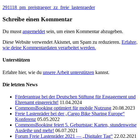
291118_pm_preistraeger_zz_freie_lastenraeder
Schreibe einen Kommentar
Du musst
angemeldet
sein, um einen Kommentar abzugeben.
Diese Website verwendet Akismet, um Spam zu reduzieren.
Erfahre,
wie deine Kommentardaten verarbeitet werden.
Unterstützen
Erfahre hier, wie du
unsere Arbeit unterstützen
kannst.
Die letzten News
Förderantrag bei der Deutschen Stiftung für Engagement und
Ehrenamt eingereicht!
11.04.2024
CommonsBooking optimiert für mobile Nutzung
20.08.2023
Freie Lastenräder bei der „Cargo Bike Sharing Europe“
Konferenz
05.05.2022
CommonsBooking feiert 5. Geburtstag: Karten, stundenweise
Ausleihe und mehr!
06.07.2021
Forum Freie Lastenräder 2021 — „Digitaler Tag“
22.02.2021