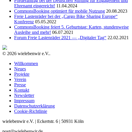
Förderantrag bei der Deutschen Stiftung für Engagement und
Ehrenamt eingereicht!
11.04.2024
CommonsBooking optimiert für mobile Nutzung
20.08.2023
Freie Lastenräder bei der „Cargo Bike Sharing Europe“
Konferenz
05.05.2022
CommonsBooking feiert 5. Geburtstag: Karten, stundenweise
Ausleihe und mehr!
06.07.2021
Forum Freie Lastenräder 2021 — „Digitaler Tag“
22.02.2021
© 2026 wielebenwir e.V..
Willkommen
Neues
Projekte
Verein
Presse
Kontakt
Newsletter
Impressum
Datenschutzerklärung
Cookie-Richtlinie
wielebenwir e.V. | Eckertstr. 6 | 50931 Köln
post@wielebenwir.de