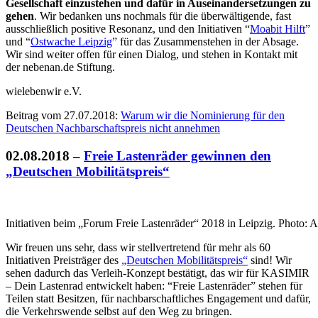
Gesellschaft einzustehen und dafür in Auseinandersetzungen zu
gehen
. Wir bedanken uns nochmals für die überwältigende, fast
ausschließlich positive Resonanz, und den Initiativen “
Moabit Hilft
”
und “
Ostwache Leipzig
” für das Zusammenstehen in der Absage.
Wir sind weiter offen für einen Dialog, und stehen in Kontakt mit
der nebenan.de Stiftung.
wielebenwir e.V.
Beitrag vom 27.07.2018:
Warum wir die Nominierung für den
Deutschen Nachbarschaftspreis nicht annehmen
02.08.2018
–
Freie Lastenräder gewinnen den
„Deutschen Mobilitätspreis“
Initiativen beim „Forum Freie Lastenräder“ 2018 in Leipzig. Photo:
Wir freuen uns sehr, dass wir stellvertretend für mehr als 60
Initiativen Preisträger des
„Deutschen Mobilitätspreis“
sind! Wir
sehen dadurch das Verleih-Konzept bestätigt, das wir für KASIMIR
– Dein Lastenrad entwickelt haben: “Freie Lastenräder” stehen für
Teilen statt Besitzen, für nachbarschaftliches Engagement und dafür,
die Verkehrswende selbst auf den Weg zu bringen.